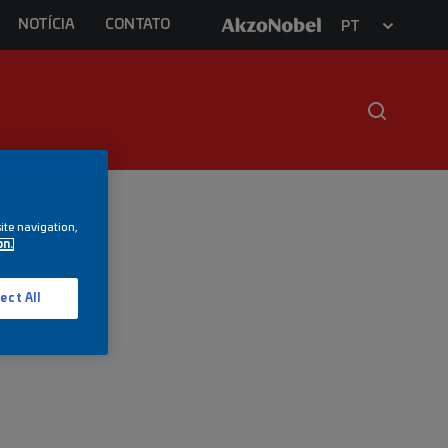
NOTÍCIA
CONTATO
PT
ite navigation,
on.
H
ect All