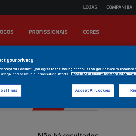
LOJAS
COMPANHIA
LOGOS
PROFISSIONAIS
CORES
ct your privacy.
Noticias
“Accept All Cookies”, you agree to the storing of cookies on your device to enhance s
 usage, and assist in our marketing efforts.
Cookie Statement for more informati
Descubra todas as novidades TITANTEC
 Settings
Accept All Cookies
Rej
TODOS
NOTÍCIA