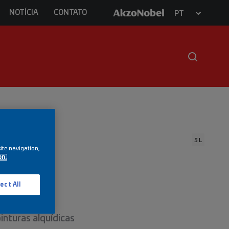
NOTÍCIA
CONTATO
PT
5 L
ite navigation,
on.
ect All
tico
inturas alquídicas