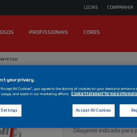
LOJAS
COMPANHIA
LOGOS
PROFISSIONAIS
CORES
 SINTÉTICO
ct your privacy.
REF. X83
“Accept All Cookies”, you agree to the storing of cookies on your device to enhance s
 usage, and assist in our marketing efforts.
Cookie Statement for more informati
DX-830
 Settings
Accept All Cookies
Rej
Diluente Sinté
Diluyente indicado para p