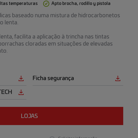
ltas temperaturas
Apto brocha, rodillo y pistola
uídicas baseado numa mistura de hidrocarbonetos
 lenta.
nta, facilita a aplicação à trincha nas tintas
borrachas cloradas em situações de elevadas
to.
Ficha segurança
NTECH
LOJAS