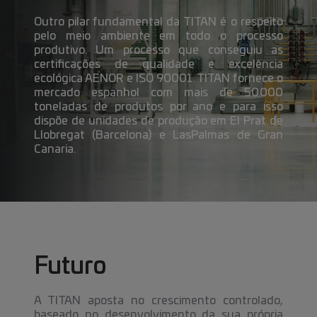
Outro pilar fundamental da TITAN é o respeito
pelo meio ambiente em todo o processo
produtivo. Um processo que conseguiu as
certificações de qualidade e excelência
ecológica AENOR e ISO 90001. TITAN fornece o
mercado espanhol com mais de 50.000
toneladas de produtos por ano e para isso
dispõe de unidades de produção em El Prat de
Llobregat (Barcelona) e LasPalmas de Gran
Canaria.
Futuro
A TITAN aposta no crescimento controlado,
baseado no desenvolvimento da sua própria