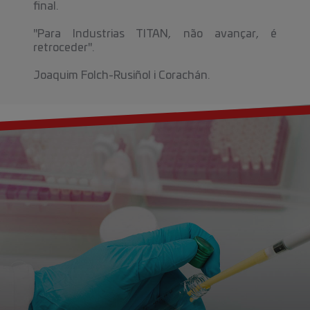
final.
"Para Industrias TITAN, não avançar, é
retroceder".
Joaquim Folch-Rusiñol i Corachán.