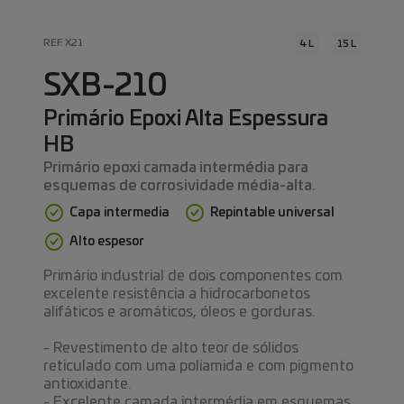
REF. X21
4 L
15 L
SXB-210
Primário Epoxi Alta Espessura
HB
Primário epoxi camada intermédia para
esquemas de corrosividade média-alta.
Capa intermedia
Repintable universal
Alto espesor
Primário industrial de dois componentes com
excelente resistência a hidrocarbonetos
alifáticos e aromáticos, óleos e gorduras.
- Revestimento de alto teor de sólidos
reticulado com uma poliamida e com pigmento
antioxidante.
- Excelente camada intermédia em esquemas