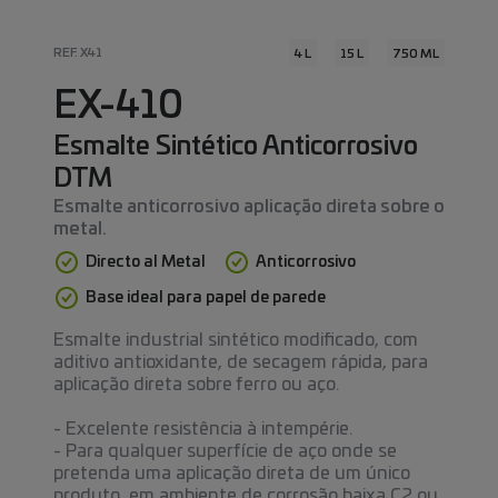
REF. X41
4 L
15 L
750 ML
EX-410
Esmalte Sintético Anticorrosivo
DTM
Esmalte anticorrosivo aplicação direta sobre o
metal.
Directo al Metal
Anticorrosivo
Base ideal para papel de parede
Esmalte industrial sintético modificado, com
aditivo antioxidante, de secagem rápida, para
aplicação direta sobre ferro ou aço.
- Excelente resistência à intempérie.
- Para qualquer superfície de aço onde se
pretenda uma aplicação direta de um único
produto, em ambiente de corrosão baixa C2 ou